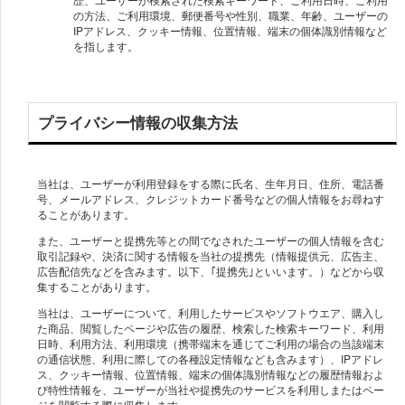
の方法、ご利用環境、郵便番号や性別、職業、年齢、ユーザーの
IPアドレス、クッキー情報、位置情報、端末の個体識別情報など
を指します。
プライバシー情報の収集方法
当社は、ユーザーが利用登録をする際に氏名、生年月日、住所、電話番
号、メールアドレス、クレジットカード番号などの個人情報をお尋ねす
ることがあります。
また、ユーザーと提携先等との間でなされたユーザーの個人情報を含む
取引記録や、決済に関する情報を当社の提携先（情報提供元、広告主、
広告配信先などを含みます。以下、｢提携先｣といいます。）などから収
集することがあります。
当社は、ユーザーについて、利用したサービスやソフトウエア、購入し
た商品、閲覧したページや広告の履歴、検索した検索キーワード、利用
日時、利用方法、利用環境（携帯端末を通じてご利用の場合の当該端末
の通信状態、利用に際しての各種設定情報なども含みます）、IPアドレ
ス、クッキー情報、位置情報、端末の個体識別情報などの履歴情報およ
び特性情報を、ユーザーが当社や提携先のサービスを利用しまたはペー
ジを閲覧する際に収集します。