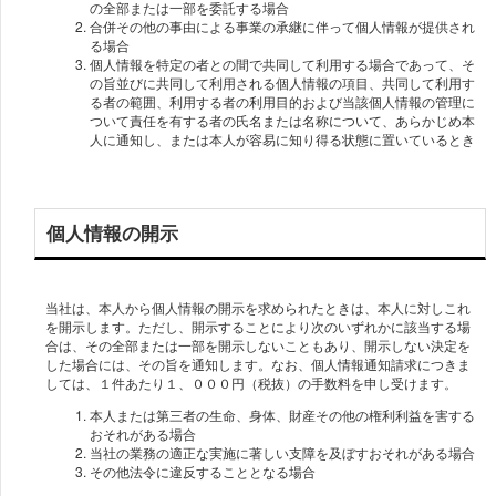
の全部または一部を委託する場合
合併その他の事由による事業の承継に伴って個人情報が提供され
る場合
個人情報を特定の者との間で共同して利用する場合であって、そ
の旨並びに共同して利用される個人情報の項目、共同して利用す
る者の範囲、利用する者の利用目的および当該個人情報の管理に
ついて責任を有する者の氏名または名称について、あらかじめ本
人に通知し、または本人が容易に知り得る状態に置いているとき
個人情報の開示
当社は、本人から個人情報の開示を求められたときは、本人に対しこれ
を開示します。ただし、開示することにより次のいずれかに該当する場
合は、その全部または一部を開示しないこともあり、開示しない決定を
した場合には、その旨を通知します。なお、個人情報通知請求につきま
しては、１件あたり１、０００円（税抜）の手数料を申し受けます。
本人または第三者の生命、身体、財産その他の権利利益を害する
おそれがある場合
当社の業務の適正な実施に著しい支障を及ぼすおそれがある場合
その他法令に違反することとなる場合