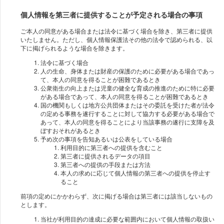
個人情報を第三者に提供することが予定される場合の事項
ご本人の同意がある場合または法令に基づく場合を除き、第三者に提供
いたしません。ただし、個人情報保護法その他の法令で認められる、以
下に掲げられるような場合を除きます。
法令に基づく場合
人の生命、身体または財産の保護のために必要がある場合であっ
て、本人の同意を得ることが困難であるとき
公衆衛生の向上または児童の健全な育成の推進のために特に必要
がある場合であって、本人の同意を得ることが困難であるとき
国の機関もしくは地方公共団体またはその委託を受けた者が法令
の定める事務を遂行することに対して協力する必要がある場合で
あって、本人の同意を得ることにより当該事務の遂行に支障を及
ぼすおそれがあるとき
予め次の事項を告知あるいは公表をしている場合
利用目的に第三者への提供を含むこと
第三者に提供されるデータの項目
第三者への提供の手段または方法
本人の求めに応じて個人情報の第三者への提供を停止す
ること
前項の定めにかかわらず、次に掲げる場合は第三者には該当しないもの
とします。
当社が利用目的の達成に必要な範囲内において個人情報の取扱い